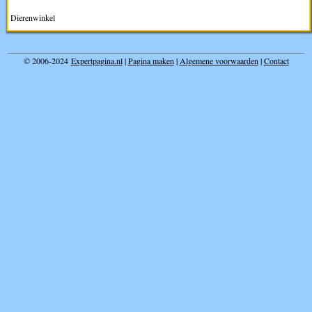
Dierenwinkel
© 2006-2024
Expertpagina.nl
|
Pagina maken
|
Algemene voorwaarden
|
Contact